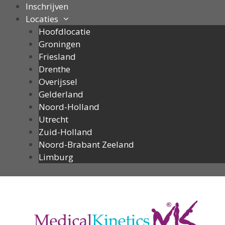
Ga
Inschrijven
naar
Locaties
de
Hoofdlocatie
inhoud
Groningen
Friesland
Drenthe
Overijssel
Gelderland
Noord-Holland
Utrecht
Zuid-Holland
Noord-Brabant Zeeland
Limburg