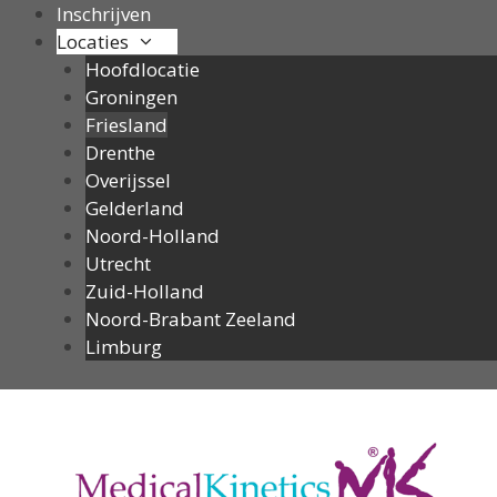
Ga
Inschrijven
naar
Locaties
de
Hoofdlocatie
inhoud
Groningen
Friesland
Drenthe
Overijssel
Gelderland
Noord-Holland
Utrecht
Zuid-Holland
Noord-Brabant Zeeland
Limburg